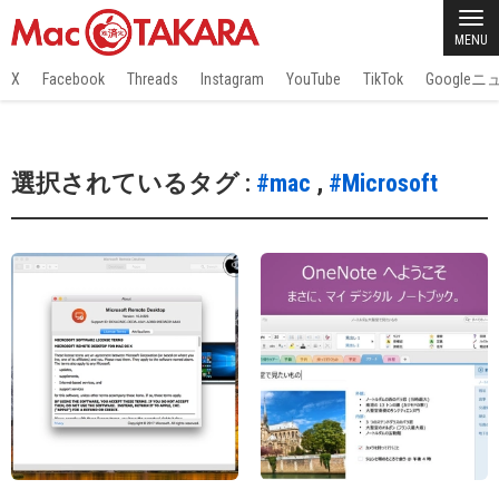
MENU
X
Facebook
Threads
Instagram
YouTube
TikTok
Google
選択されているタグ :
#mac
,
#Microsoft