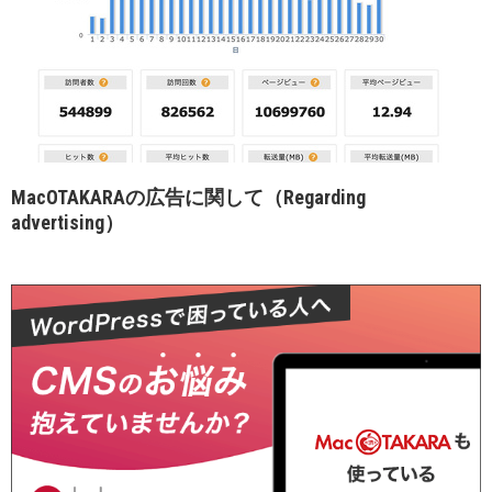
MacOTAKARAの広告に関して（Regarding
advertising）