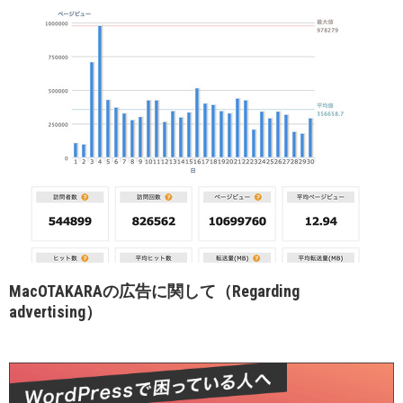
MacOTAKARAの広告に関して（Regarding
advertising）