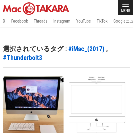
MENU
X
Facebook
Threads
Instagram
YouTube
TikTok
Google
選択されているタグ :
#iMac_(2017)
,
#Thunderbolt3