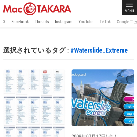
MENU
X
Facebook
Threads
Instagram
YouTube
TikTok
Google
選択されているタグ :
#Waterslide_Extreme
2009年07月17日( 金 )