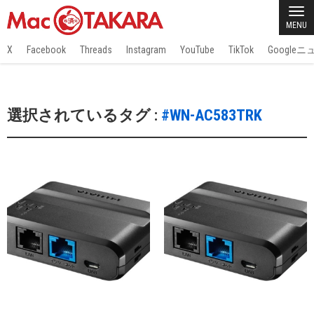
MENU
X
Facebook
Threads
Instagram
YouTube
TikTok
Google
選択されているタグ :
#WN-AC583TRK