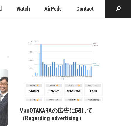
d
Watch
AirPods
Contact
MacOTAKARAの広告に関して
（Regarding advertising）