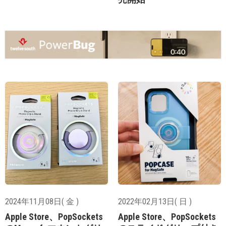
2024年11月08日( 金 )
2022年02月13日( 日 )
Apple Store、PopSockets
Apple Store、PopSockets