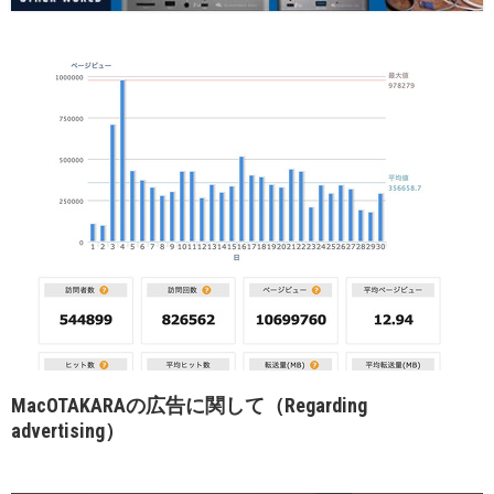
MacOTAKARAの広告に関して（Regarding
advertising）