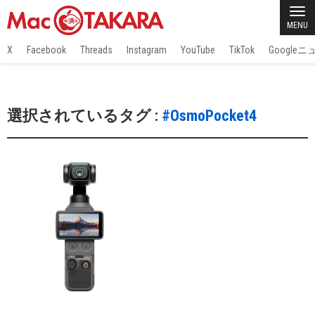
MENU
X
Facebook
Threads
Instagram
YouTube
TikTok
Google
選択されているタグ :
#OsmoPocket4