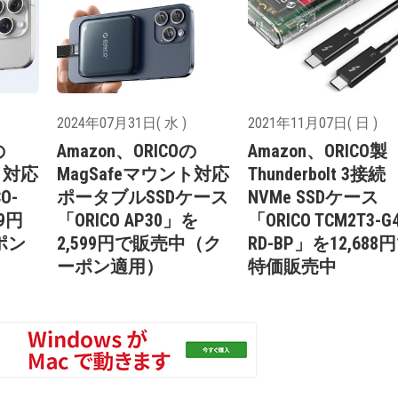
2024年07月31日( 水 )
2021年11月07日( 日 )
の
Amazon、ORICOの
Amazon、ORICO製
ト対応
MagSafeマウント対応
Thunderbolt 3接続
O-
ポータブルSSDケース
NVMe SSDケース
99円
「ORICO AP30」を
「ORICO TCM2T3-G4
ポン
2,599円で販売中（ク
RD-BP」を12,688
ーポン適用）
特価販売中