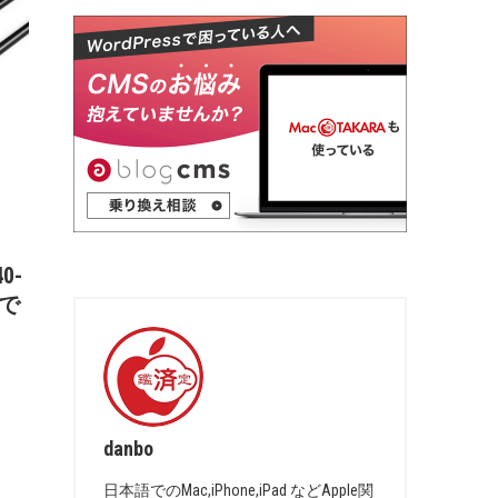
0-
円で
danbo
日本語でのMac,iPhone,iPad などApple関