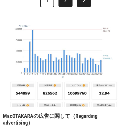
1
2
MacOTAKARAの広告に関して（Regarding
advertising）