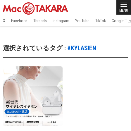
MENU
X
Facebook
Threads
Instagram
YouTube
TikTok
Google
選択されているタグ :
#KYLASIEN