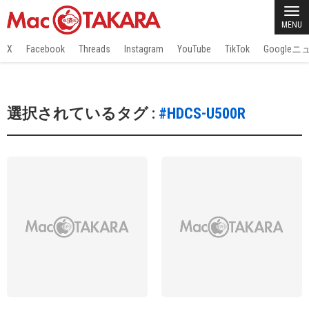
MENU
X
Facebook
Threads
Instagram
YouTube
TikTok
Google
選択されているタグ :
#HDCS-U500R