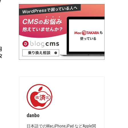
内
タ
danbo
日本語でのMac,iPhone,iPad などApple関