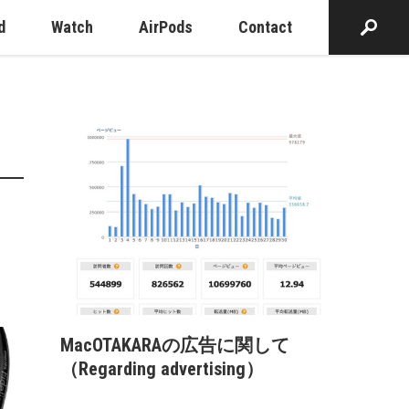
d
Watch
AirPods
Contact
MacOTAKARAの広告に関して
（Regarding advertising）