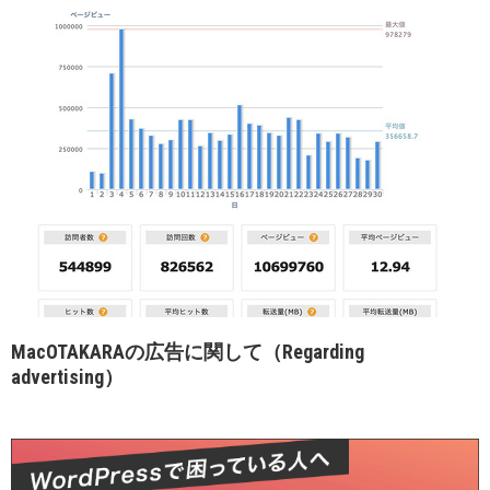
MacOTAKARAの広告に関して（Regarding
advertising）