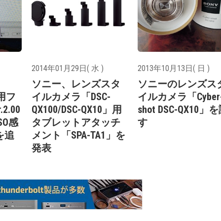
2014年01月29日( 水 )
2013年10月13日( 日 )
ソニー、レンズスタ
ソニーのレンズス
0用フ
イルカメラ「DSC-
イルカメラ「Cyber
2.00
QX100/DSC-QX10」用
shot DSC-QX10」
SO感
タブレットアタッチ
す
を追
メント「SPA-TA1」を
発表