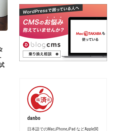
タ
-
を試
danbo
日本語でのMac,iPhone,iPad などApple関