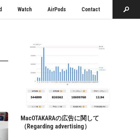
d
Watch
AirPods
Contact
MacOTAKARAの広告に関して
（Regarding advertising）