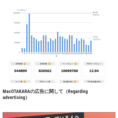
MacOTAKARAの広告に関して（Regarding
advertising）