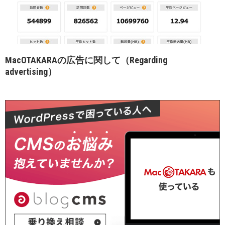
MacOTAKARAの広告に関して（Regarding
advertising）