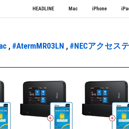
HEADLINE
Mac
iPhone
iPa
ac
,
#AtermMR03LN
,
#NECアクセス