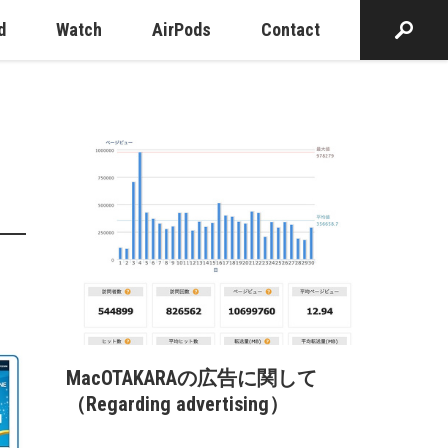
d
Watch
AirPods
Contact
テ
MacOTAKARAの広告に関して
（Regarding advertising）