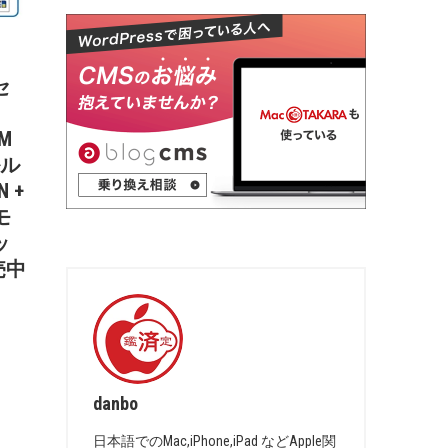
セ
IM
ルル
 +
モ
ッ
売中
danbo
日本語でのMac,iPhone,iPad などApple関