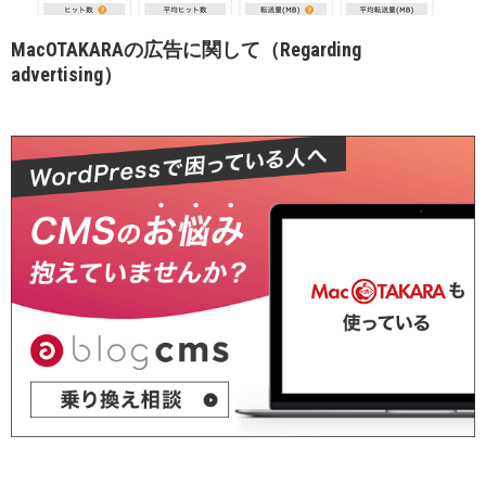
MacOTAKARAの広告に関して（Regarding
advertising）