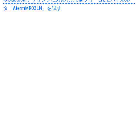
タ「AtermMR03LN」を試す