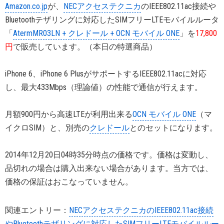
Amazon.co.jp
が、
NECアクセステクニカ
のIEEE802.11ac接続や
Bluetoothテザリングに対応したSIMフリーLTEモバイルルータ
「
AtermMR03LN + クレドール + OCN モバイル ONE
」を
17,800
円
で販売しています。（本日の特選商品）
iPhone 6、iPhone 6 PlusがサポートするIEEE802.11acに対応
し、最大433Mbps（理論値）の性能で通信が行えます。
月額900円から高速LTEが利用出来る
OCN モバイル ONE
（マ
イクロSIM）と、別売の
クレドール
とのセットになります。
2014年12月20日04時35分時点の価格です。価格は変動し、
品切れの場合は購入出来ない場合があります。当方では、
価格の保証はおこなっていません。
関連エントリー：
NECアクセステクニカのIEEE802.11ac接続
やBluetoothテザリングに対応したSIMフリーLTEモバイルルー