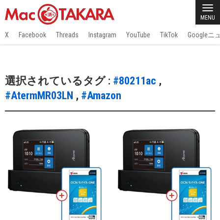
MENU
X
Facebook
Threads
Instagram
YouTube
TikTok
Google
選択されているタグ :
#80211ac
,
#AtermMR03LN
,
#Amazon