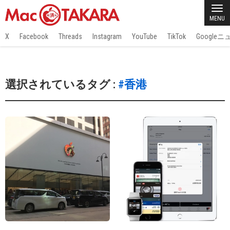
MENU
X
Facebook
Threads
Instagram
YouTube
TikTok
Google
選択されているタグ :
#香港