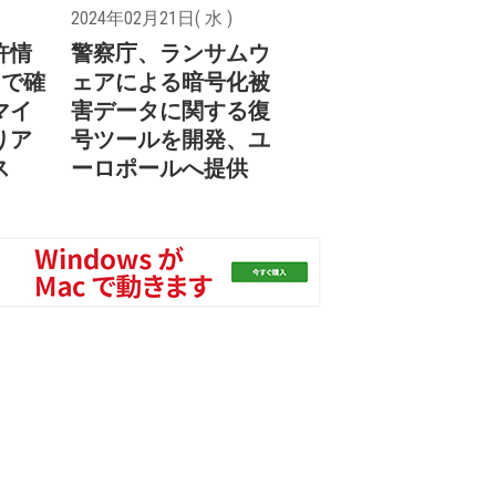
2024年02月21日( 水 )
許情
警察庁、ランサムウ
cで確
ェアによる暗号化被
マイ
害データに関する復
りア
号ツールを開発、ユ
ス
ーロポールへ提供