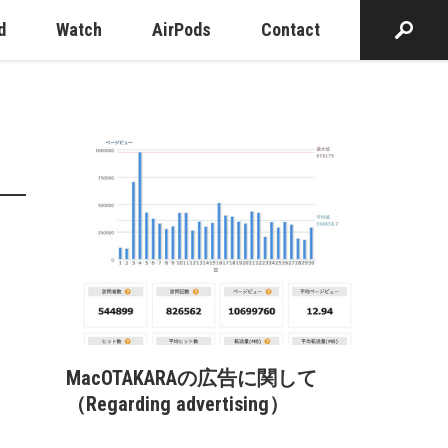
d
Watch
AirPods
Contact
MacOTAKARAの広告に関して
（Regarding advertising）