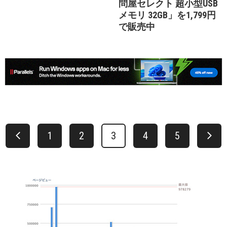
問屋セレクト 超小型USB
メモリ 32GB」を1,799円
で販売中
1
2
3
4
5