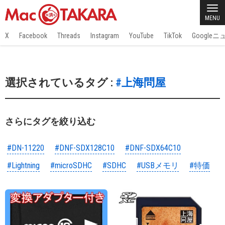
MENU
X
Facebook
Threads
Instagram
YouTube
TikTok
Google
選択されているタグ :
#上海問屋
さらにタグを絞り込む
#DN-11220
#DNF-SDX128C10
#DNF-SDX64C10
#Lightning
#microSDHC
#SDHC
#USBメモリ
#特価