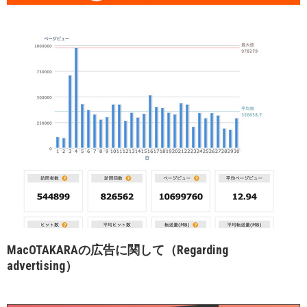
MacOTAKARAの広告に関して（Regarding
advertising）