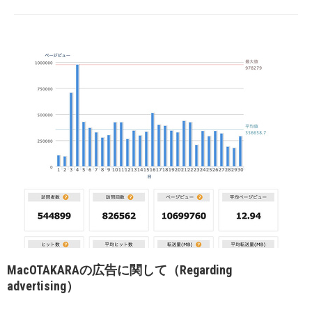
MacOTAKARAの広告に関して（Regarding
advertising）