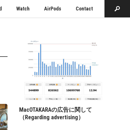
d
Watch
AirPods
Contact
MacOTAKARAの広告に関して
（Regarding advertising）