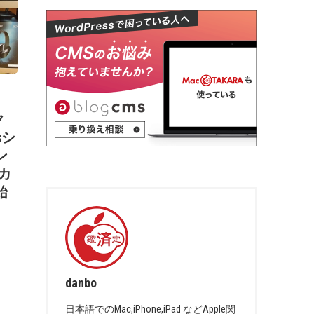
ク
sシ
ン
ーカ
始
danbo
日本語でのMac,iPhone,iPad などApple関