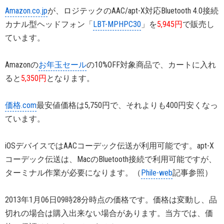
Amazon.co.jp
が、ロジテックのAAC/apt-X対応Bluetooth 4.0接続
カナル型ヘッドフォン「
LBT-MPHPC30
」を
5,945円
で販売し
ています。
Amazonの
お年玉セール
の10%OFF対象商品で、カートに入れ
ると
5,350円
となります。
価格.com
最安値価格は5,750円で、それよりも400円安くなっ
ています。
iOSデバイスではAACコーデック伝送が利用可能です。apt-X
コーデック伝送は、MacのBluetooth接続で利用可能ですが、
ターミナル作業が必要になります。（
Phile-web
記事参照）
2013年1月06日09時28分時点の価格です。価格は変動し、品
切れの場合は購入出来ない場合があります。当方では、価