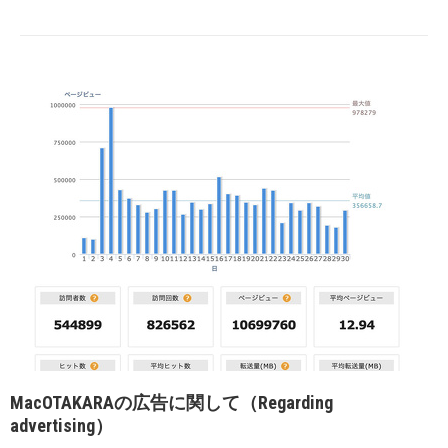
MacOTAKARAの広告に関して（Regarding
advertising）