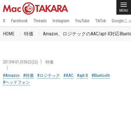
MENU
X
Facebook
Threads
Instagram
YouTube
TikTok
Google
HOME
特価
Amazon、ロジテックのAAC/apt-X対応Bl
2013年01月06日(日)
特価
#Amazon
#特価
#ロジテック
#AAC
#apt-X
#Bluetooth
#ヘッドフォン