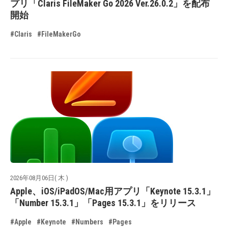
プリ「Claris FileMaker Go 2026 Ver.26.0.2」を配布
開始
#Claris
#FileMakerGo
2026年08月06日( 木 )
Apple、iOS/iPadOS/Mac用アプリ「Keynote 15.3.1」
「Number 15.3.1」「Pages 15.3.1」をリリース
#Apple
#Keynote
#Numbers
#Pages