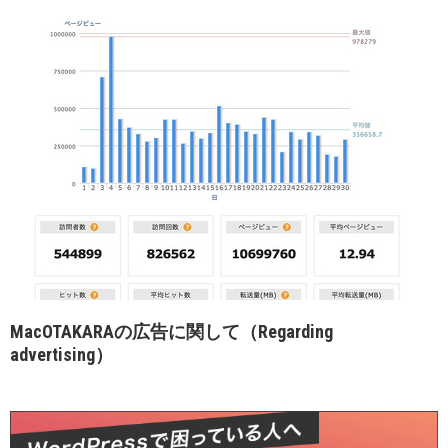
MacOTAKARAの広告に関して（Regarding
advertising）