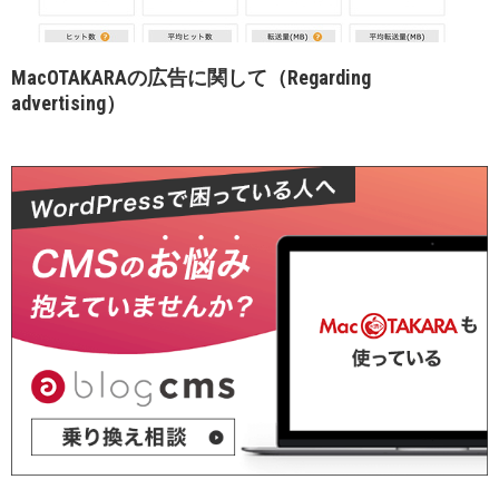
MacOTAKARAの広告に関して（Regarding
advertising）