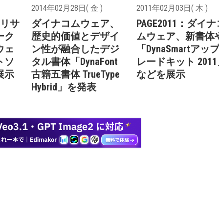
2014年02月28日( 金 )
2011年02月03日( 木 )
：モリサ
ダイナコムウェア、
PAGE2011：ダイナ
ーク
歴史的価値とデザイ
ムウェア、新書体
ウェ
ン性が融合したデジ
「DynaSmartアッ
トソ
タル書体「DynaFont
レードキット 201
展示
古籍五書体 TrueType
などを展示
Hybrid」を発表