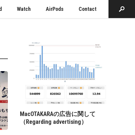
d
Watch
AirPods
Contact
MacOTAKARAの広告に関して
（Regarding advertising）