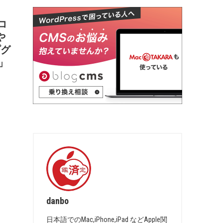
コ
や
プグ
1」
danbo
日本語でのMac,iPhone,iPad などApple関