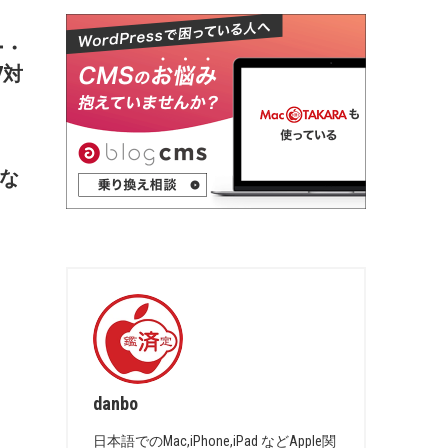
ー・
7対
」な
danbo
日本語でのMac,iPhone,iPad などApple関