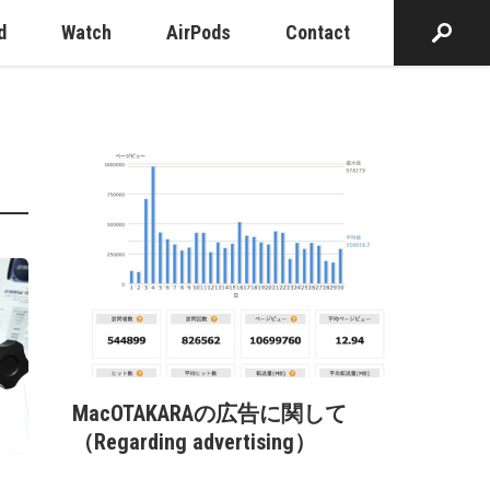
d
Watch
AirPods
Contact
MacOTAKARAの広告に関して
（Regarding advertising）