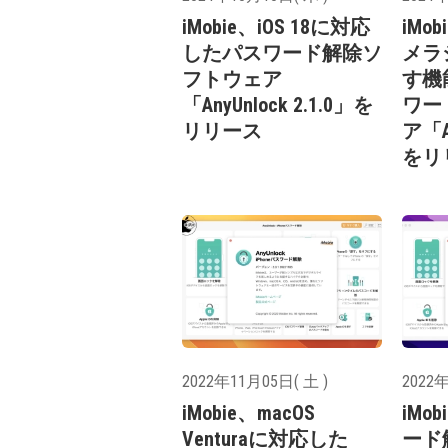
iMobie、iOS 18に対応
iMo
したパスワード解除ソ
メラ
フトウェア
す機
「AnyUnlock 2.1.0」を
ワー
リリース
ア「An
をリ
2022年11月05日( 土 )
2022年
iMobie、macOS
iMo
Venturaに対応した
ード