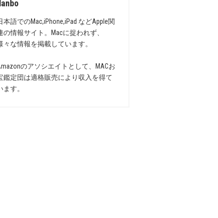
danbo
日本語でのMac,iPhone,iPad などApple関
連の情報サイト。Macに捉われず、
様々な情報を掲載しています。
Amazonのアソシエイトとして、MACお
宝鑑定団は適格販売により収入を得て
います。