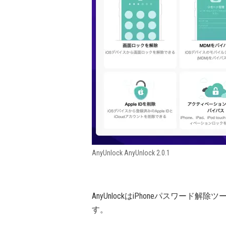
AnyUnlock AnyUnlock 2.0.1
AnyUnlockはiPhoneパスワード
す。