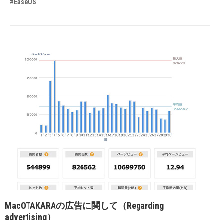
#EaseUS
MacOTAKARAの広告に関して（Regarding
advertising）