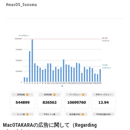
#macOS_Sonoma
MacOTAKARAの広告に関して（Regarding