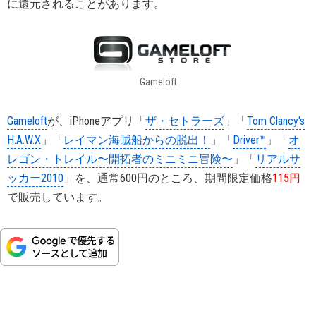
に還元されることがあります。
Gameloft
Gameloft
が、iPhoneアプリ「
ザ・セトラーズ
」「
Tom Clancy's
H.A.W.X
」「
レイマン海賊船からの脱出！
」「
Driver™
」「
オ
レゴン・トレイル〜開拓者のミニミニ冒険〜
」「
リアルサ
ッカー2010
」を、通常600円のところ、期間限定価格
115円
で販売しています。