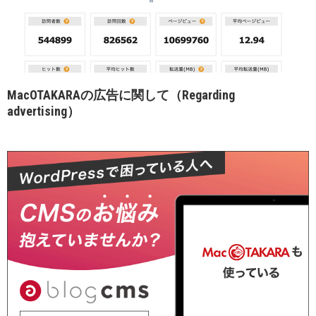
MacOTAKARAの広告に関して（Regarding
advertising）