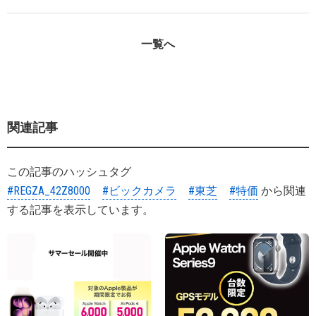
一覧へ
関連記事
この記事のハッシュタグ
#REGZA_42Z8000
#ビックカメラ
#東芝
#特価
から関連
する記事を表示しています。