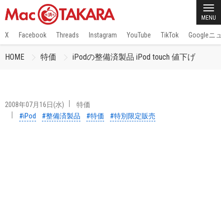
MENU
X
Facebook
Threads
Instagram
YouTube
TikTok
Google
HOME
特価
iPodの整備済製品 iPod touch 値下げ
2008年07月16日(水)
特価
#iPod
#整備済製品
#特価
#特別限定販売