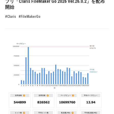
プリ「Claris FileMaker Go 2026 Ver.26.0.2」を配布
開始
#Claris
#FileMakerGo