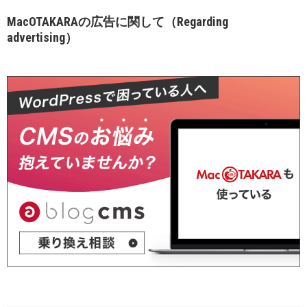
MacOTAKARAの広告に関して（Regarding
advertising）