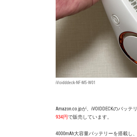
‎iVoidddeck-NF-M5-W01
Amazon.co.jpが、iVOIDDECK
934円
で販売しています。
4000mAh大容量バッテリーを搭載