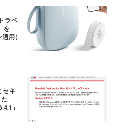
ートラベ
1」を
ン適用）
性とセキ
した
26.4.1」