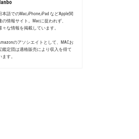
danbo
日本語でのMac,iPhone,iPad などApple関
連の情報サイト。Macに捉われず、
様々な情報を掲載しています。
Amazonのアソシエイトとして、MACお
宝鑑定団は適格販売により収入を得て
います。