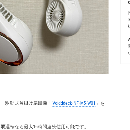
のバッテリー駆動式首掛け扇風機「
‎iVoidddeck-NF-M5-W01
」を
し、弱運転なら最大16時間連続使用可能です。