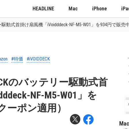
HEADLINE
Mac
iPhone
iPa
リー駆動式首掛け扇風機「‎iVoidddeck-NF-M5-W01」を934円
azon
#特価
#iVOIDDECK
IDDECKのバッテリー駆動式首
ddeck-NF-M5-W01」を
（クーポン適用）
Ma