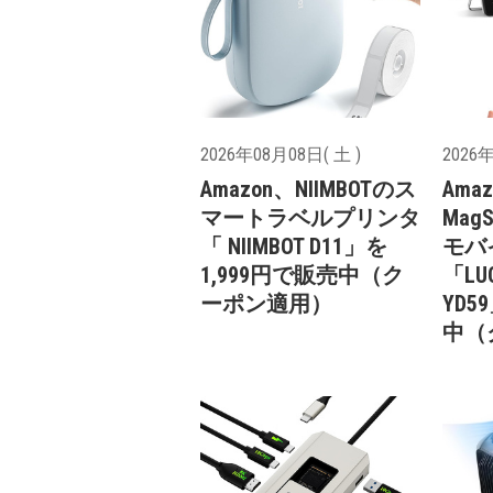
2026年08月08日( 土 )
2026年
Amazon、NIIMBOTのス
Ama
マートラベルプリンタ
Mag
「 NIIMBOT D11」を
モバ
1,999円で販売中（ク
「LUC
ーポン適用）
YD5
中（