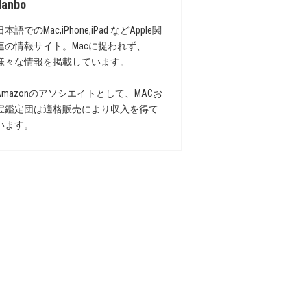
danbo
日本語でのMac,iPhone,iPad などApple関
連の情報サイト。Macに捉われず、
様々な情報を掲載しています。
Amazonのアソシエイトとして、MACお
宝鑑定団は適格販売により収入を得て
います。