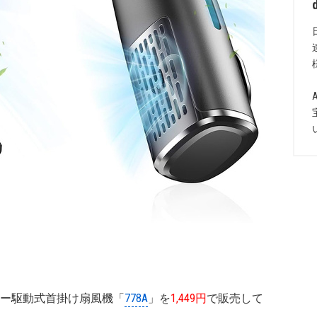
のバッテリー駆動式首掛け扇風機「
778A
」を
1,449円
で販売して