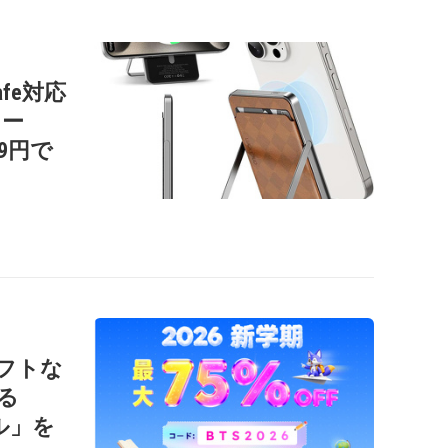
afe対応
リー
99円で
ソフトな
る
ール」を