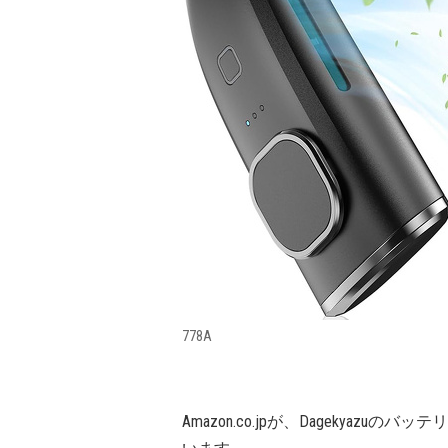
778A
Amazon.co.jpが、Dagekyazu