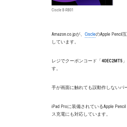
Ciscle B-RB01
Amazon.co.jpが、
Ciscle
のApple Pen
しています。
レジでクーポンコード「
4OEC2MT5
」
す。
手が画面に触れても誤動作しないパ
iPad Proに装備されているApple
ス充電にも対応しています。