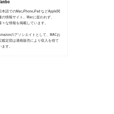
danbo
日本語でのMac,iPhone,iPad などApple関
連の情報サイト。Macに捉われず、
様々な情報を掲載しています。
Amazonのアソシエイトとして、MACお
宝鑑定団は適格販売により収入を得て
います。