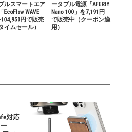
ブルスマートエア
ータブル電源「AFERIY
EcoFlow WAVE
Nano 100」を7,191円
104,950円で販売
で販売中（クーポン適
タイムセール）
用）
afe対応
リー