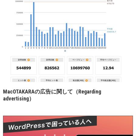
MacOTAKARAの広告に関して（Regarding
advertising）