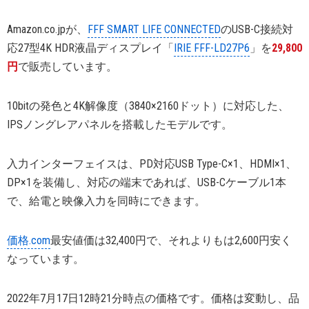
Amazon.co.jpが、
FFF SMART LIFE CONNECTED
のUSB-C接続対
応27型4K HDR液晶ディスプレイ「
IRIE FFF-LD27P6
」を
29,800
円
で販売しています。
10bitの発色と4K解像度（3840×2160ドット）に対応した、
IPSノングレアパネルを搭載したモデルです。
入力インターフェイスは、PD対応USB Type-C×1、HDMI×1、
DP×1を装備し、対応の端末であれば、USB-Cケーブル1本
で、給電と映像入力を同時にできます。
価格.com
最安値価は32,400円で、それよりもは2,600円安く
なっています。
2022年7月17日12時21分時点の価格です。価格は変動し、品