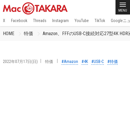
MENU
X
Facebook
Threads
Instagram
YouTube
TikTok
Google
HOME
特価
Amazon、FFFのUSB-C接続対応27型4K H
2022年07月17日(日)
特価
#Amazon
#4K
#USB-C
#特価