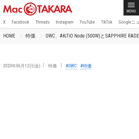
MENU
X
Facebook
Threads
Instagram
YouTube
TikTok
Google
HOME
特価
OWC、AKiTiO Node (500W)とSAPPHIRE 
2020年06月12日(金)
特価
#OWC
#特価