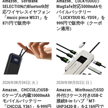
Amazon、SoftBank
Amazon、LUCKYDUOの
SELECTIONのBluetooth対
MagSafe対応5000mAhモ
応ワイヤレスイヤフォン
バイルバッテリー
「music piece WS31」を
「LUCKYDUO KL-YD59」を
871円で販売中
999円で販売中（クーポ
ン適用）
2026年08月04日( 火 )
2026年08月02日( 日 )
Amazon、CHCCULのUSB-
Amazon、MinthouzのSSD
Cケーブル内蔵10000mAh
外付けケース付きUSB-C
モバイルバッテリー
接続8-in-1ハブ「MT-
「CHCCUL Y361」を999円
UHP3420-B」を2,169円で