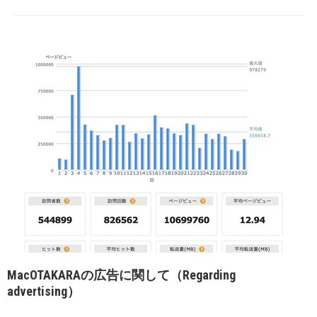
MacOTAKARAの広告に関して（Regarding
advertising）