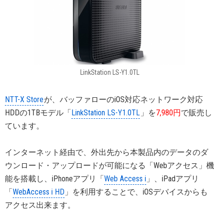
LinkStation LS-Y1.0TL
NTT-X Store
が、バッファローのiOS対応ネットワーク対応
HDDの1TBモデル「
LinkStation LS-Y1.0TL
」を
7,980円
で販売し
ています。
インターネット経由で、外出先から本製品内のデータのダ
ウンロード・アップロードが可能になる「Webアクセス」機
能を搭載し、iPhoneアプリ「
Web Access i
」、iPadアプリ
「
WebAccess i HD
」を利用することで、iOSデバイスからも
アクセス出来ます。