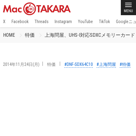
MENU
X
Facebook
Threads
Instagram
YouTube
TikTok
Google
HOME
特価
上海問屋、UHS-I対応SDXCメモリーカード 64GB 
2014年11月24日(月)
特価
#DNF-SDX64C10
#上海問屋
#特価