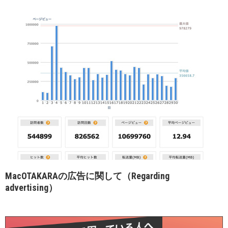
MacOTAKARAの広告に関して（Regarding
advertising）