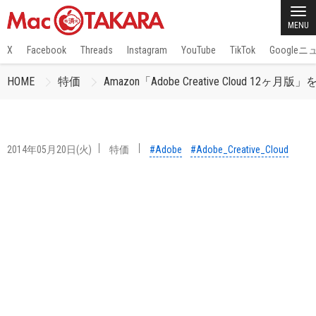
MENU
X
Facebook
Threads
Instagram
YouTube
TikTok
Google
HOME
特価
Amazon「Adobe Creative Clou
2014年05月20日(火)
特価
#Adobe
#Adobe_Creative_Cloud