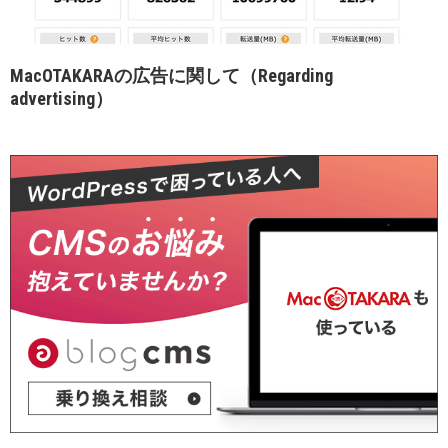
MacOTAKARAの広告に関して（Regarding
advertising）