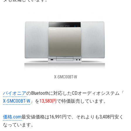
X-SMC00BT-W
パイオニア
のBluetoothに対応したCDオーディオシステム「
X-SMC00BT-W
」を
13,583円
で特価販売しています。
価格.com
最安値価格は16,991円で、それよりも3,408円安く
なっています。