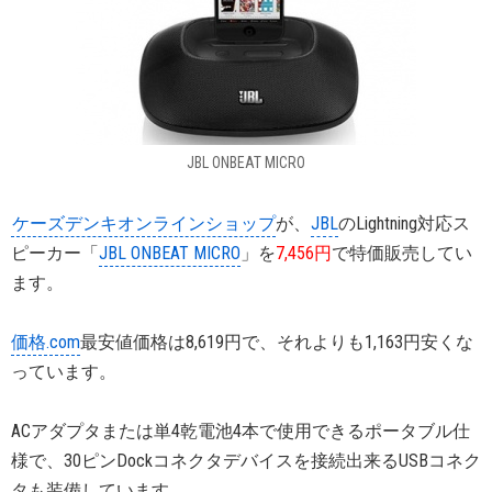
JBL ONBEAT MICRO
ケーズデンキオンラインショップ
が、
JBL
のLightning対応ス
ピーカー「
JBL ONBEAT MICRO
」を
7,456円
で特価販売してい
ます。
価格.com
最安値価格は8,619円で、それよりも1,163円安くな
っています。
ACアダプタまたは単4乾電池4本で使用できるポータブル仕
様で、30ピンDockコネクタデバイスを接続出来るUSBコネク
タも装備しています。