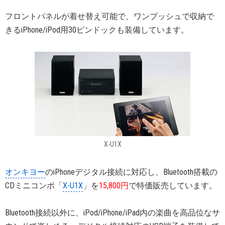
フロントパネルが着せ替え可能で、ワンプッシュで収納で
きるiPhone/iPod用30ピンドックも装備しています。
X-U1X
オンキヨー
のiPhoneデジタル接続に対応し、Bluetooth搭載の
CDミニコンポ「
X-U1X
」を
15,800円
で特価販売しています。
Bluetooth接続以外に、iPod/iPhone/iPad内の楽曲を高品位なサ