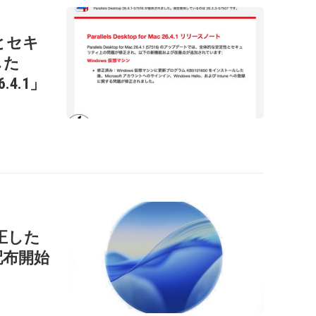
性とセキ
した
26.4.1」
正した
」を配布開始