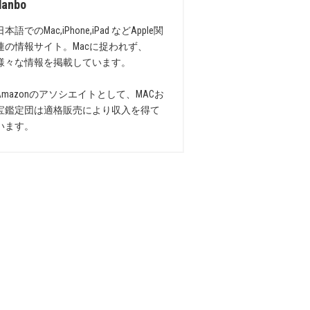
danbo
日本語でのMac,iPhone,iPad などApple関
連の情報サイト。Macに捉われず、
様々な情報を掲載しています。
Amazonのアソシエイトとして、MACお
宝鑑定団は適格販売により収入を得て
います。