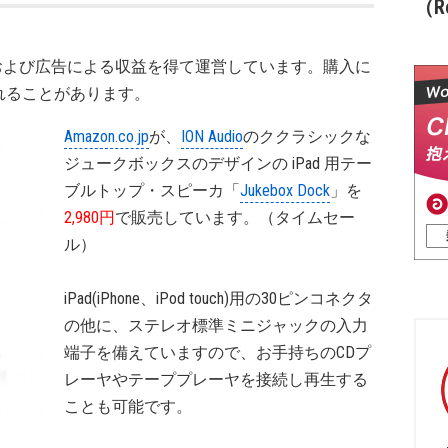
（Re
および広告による収益を得て運営しています。購入に
れることがあります。
Amazon.co.jp
が、
ION Audio
のククラシックな
ジュークボックスのデザインの iPad 用テー
ブルトップ・スピーカ「
Jukebox Dock
」を
2,980円
で販売しています。（タイムセー
ル）
iPad(iPhone、iPod touch)用の30ピンコネクタ
の他に、ステレオ標準ミニジャックの入力
端子を備えていますので、お手持ちのCDプ
レーヤやテーププレーヤを接続し再生する
ことも可能です。