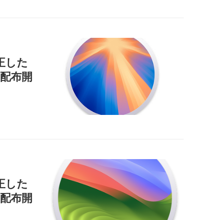
正した
9」を配布開
正した
」を配布開